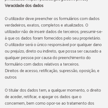
diretamente connosco.
Garantimos sempre o melhor preço disponível
Veracidade dos dados
Late check-out até às 13h00
Ofertas exclusivas
O utilizador deve preencher os formulários com dados
RESERVAR
verdadeiros, exatos, completos e atualizados. O
utilizador não de inserir dados de terceiros; presumir-se-
á que os dados foram fornecidos pelo seu proprietário.
O utilizador será o único responsável por qualquer dano
ou prejuízo, direto ou indireto, que possa ser causado a
qualquer pessoa por causa do preenchimento do
formulário com dados relativos a terceiros.
Direitos de acesso, retificação, supressão, oposição, e
outros
O titular dos dados tem, a qualquer momento, o direito
de aceder, retificar, e apagar os dados que o
concernem, bem como opor-se ao tratamento dos