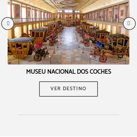
Vantagens exclusivas
Conheça todas as vantagens por reservar
diretamente connosco.
Garantimos sempre o melhor preço disponível
Late check-out até às 13h00
Ofertas exclusivas
RESERVAR
E
MUSEU NACIONAL DOS COCHES